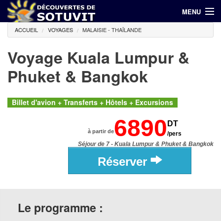
MENU
ACCUEIL
VOYAGES
MALAISIE - THAÏLANDE
(00 216) 71 798 644 / 94 686 940
Voyage Kuala Lumpur &
Accueil
Phuket & Bangkok
Hôtels
Voyages
Billet d'avion + Transferts + Hôtels + Excursions
6890
DT
Croisières
à partir de
/pers
Séjour de 7 - Kuala Lumpur & Phuket & Bangkok
Promotions
Réserver
Contact
Le programme :