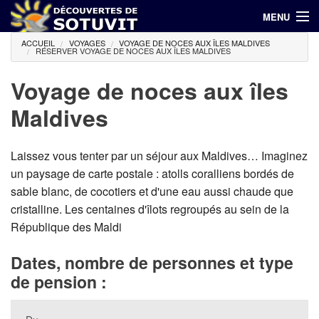
MENU
ACCUEIL
VOYAGES
VOYAGE DE NOCES AUX ÎLES MALDIVES
(00 216) 71 798 644 / 94 686 940
RÉSERVER VOYAGE DE NOCES AUX ÎLES MALDIVES
Accueil
Voyage de noces aux îles
Maldives
Hôtels
Voyages
Laissez vous tenter par un séjour aux Maldives… Imaginez
un paysage de carte postale : atolls coralliens bordés de
Croisières
sable blanc, de cocotiers et d'une eau aussi chaude que
cristalline. Les centaines d'îlots regroupés au sein de la
Promotions
République des Maldi
Contact
Dates, nombre de personnes et type
de pension :