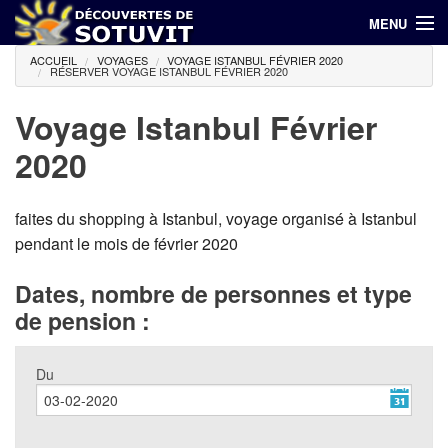
MENU
ACCUEIL
VOYAGES
VOYAGE ISTANBUL FÉVRIER 2020
(00 216) 71 798 644 / 94 686 940
RÉSERVER VOYAGE ISTANBUL FÉVRIER 2020
Accueil
Voyage Istanbul Février
2020
Hôtels
Voyages
faites du shopping à Istanbul, voyage organisé à Istanbul
pendant le mois de février 2020
Croisières
Dates, nombre de personnes et type
Promotions
de pension :
Contact
Du