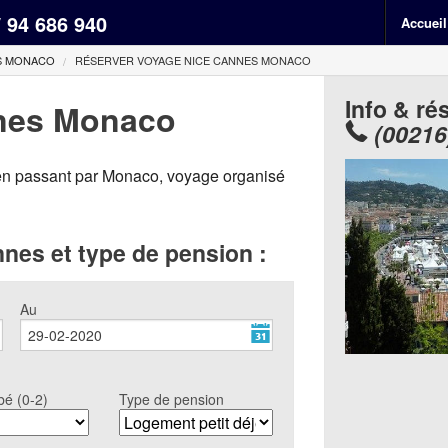
/ 94 686 940
Accueil
S MONACO
RÉSERVER VOYAGE NICE CANNES MONACO
Info & ré
nes Monaco
(00216
 en passant par Monaco, voyage organisé
nes et type de pension :
Au
bé (0-2)
Type de pension