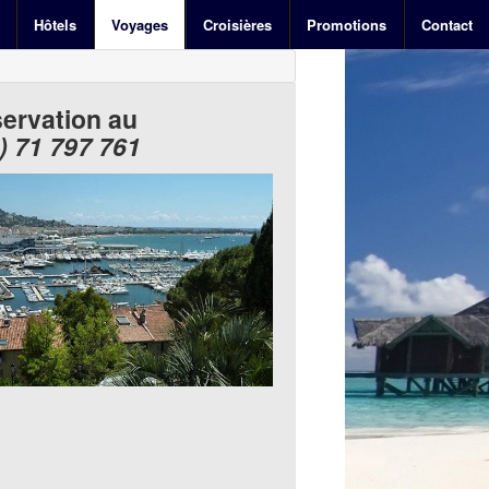
Hôtels
Voyages
Croisières
Promotions
Contact
servation au
) 71 797 761