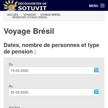
MENU
ACCUEIL
VOYAGES
VOYAGE BRÉSIL
(00 216) 71 798 644 / 94 686 940
RÉSERVER VOYAGE BRÉSIL
Accueil
Voyage Brésil
Hôtels
Dates, nombre de personnes et type
Voyages
de pension :
Croisières
Du
Promotions
Contact
Au
Adultes