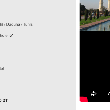
lhi / Daouha / Tunis
 hôtel
5*
tel
90 DT