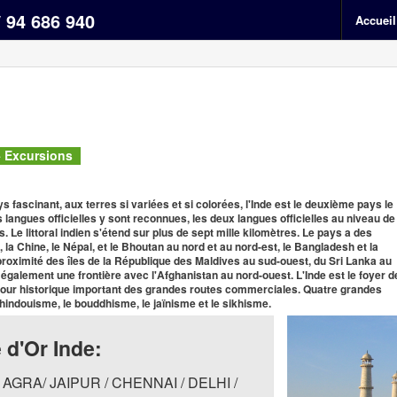
/ 94 686 940
Accueil
 + Excursions
fascinant, aux terres si variées et si colorées, l'Inde est le deuxième pays le
 langues officielles y sont reconnues, les deux langues officielles au niveau de
ais. Le littoral indien s'étend sur plus de sept mille kilomètres. Le pays a des
la Chine, le Népal, et le Bhoutan au nord et au nord-est, le Bangladesh et la
à proximité des îles de la République des Maldives au sud-ouest, du Sri Lanka au
 également une frontière avec l'Afghanistan au nord-ouest. L'Inde est le foyer d
refour historique important des grandes routes commerciales. Quatre grandes
l'hindouisme, le bouddhisme, le jaïnisme et le sikhisme.
 d'Or Inde:
I / AGRA/ JAIPUR / CHENNAI / DELHI /