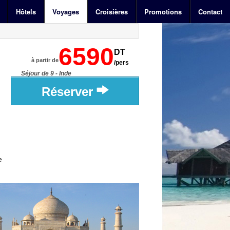
Hôtels
Voyages
Croisières
Promotions
Contact
6590
DT
à partir de
/pers
Séjour de 9 - Inde
Réserver
e