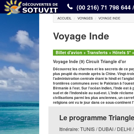
(00 216) 71 798 644 
ACCUEIL
VOYAGES
VOYAGE INDE
Voyage Inde
Billet d'avion + Transferts + Hôtels 5*
Voyage Inde (9) Circuit Triangle d'or
Découvrez les charmes et les secrets de ce pays 
plus peuplé du monde après la Chine. Vingt-trois
l'administration centrale étant le hindi et l'angl
frontières communes avec le Pakistan à l'ouest, 
Birmanie à l'est. Sur l'océan Indien, l'Inde est 
sud et de l'Indonésie au sud-est. L'Inde réclame
civilisations parmi les plus anciennes, un car
religions ont vu le jour dans ce sous-continent 
Le programme Triangle
Itinéraire: TUNIS / DUBAI / DELH