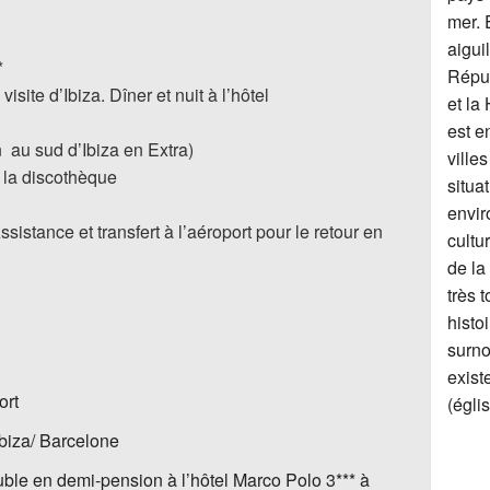
mer. 
aigui
*
Répub
isite d’Ibiza. Dîner et nuit à l’hôtel
et la
est e
 au sud d’Ibiza en Extra)
ville
 à la discothèque
situa
envir
sistance et transfert à l’aéroport pour le retour en
cultur
de la
très 
histo
surno
exist
ort
(égli
Ibiza/ Barcelone
le en demi-pension à l’hôtel Marco Polo 3*** à