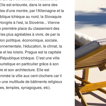
Elle est entourée, dans le sens des
lles d'une montre, par l'Allemagne et la
lique tchèque au nord, la Slovaquie
 Hongrie à l'est, la Slovénie... Vienne
n première place du classement des
s les plus agréables à vivre, de par la
tion politique, économique, sociale,
onnementale, l'éducation, le climat, la
e et les loisirs. Prague est la capitale
 République tchèque. C'est une ville
touristique en particulier grâce à son
ire et son architecture. Elle est
mmée la ville aux cent clochers car il
e une multitude de bâtiments religieux
ses, temples, synagogues, etc).