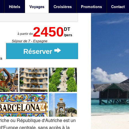
Hôtels
Voyages
Croisières
Promotions
Contact
2450
DT
à partir de
/pers
Séjour de 7 - Espagne
Réserver
it
riche ou République d'Autriche est un
d'Europe centrale, sans accès à la