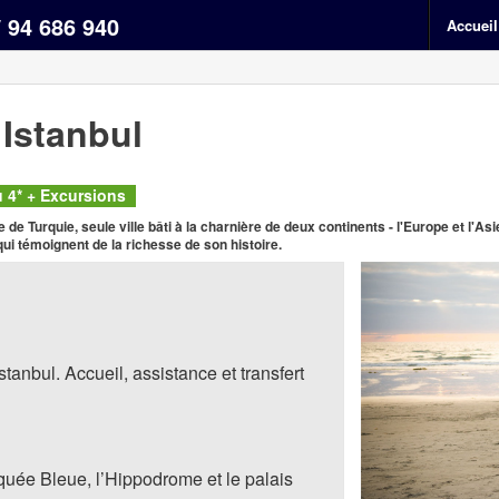
/ 94 686 940
Accueil
Istanbul
ou 4* + Excursions
te de Turquie, seule ville bâti à la charnière de deux continents - l'Europe et l'Asie
i témoignent de la richesse de son histoire.
Istanbul. Accueil, assistance et transfert
squée Bleue, l’Hippodrome et le palais