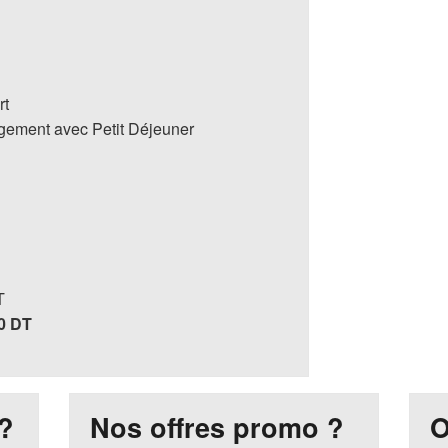
rt
ogement avec Petit Déjeuner
T
60 DT
?
Nos offres promo ?
O