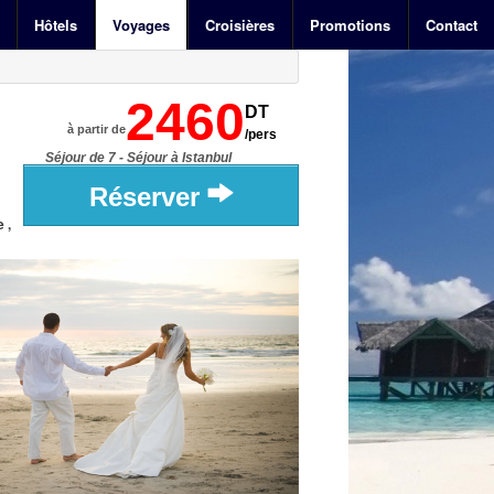
Hôtels
Voyages
Croisières
Promotions
Contact
2460
DT
à partir de
/pers
Séjour de 7 - Séjour à Istanbul
Réserver
 ,