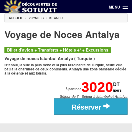
MENU
ACCUEIL
VOYAGES
ISTANBUL
(00 216) 71 798 644 / 94 686 940
Voyage de Noces Antalya
Accueil
Hôtels
Billet d'avion + Transferts + Hôtels 4* + Excursions
Voyage de noces Istanbul Antalya ( Turquie )
Voyages
Istanbul, la ville la plus riche et la plus fascinante de Turquie, seule ville
bâti à la charnière de deux continents. Antalya une zone balnéaire dédiée
à la détente et aux loisirs.
Croisières
3020
DT
Promotions
à partir de
/pers
Séjour de 7 - Séjour à Istanbul et Antalya
Contact
Réserver