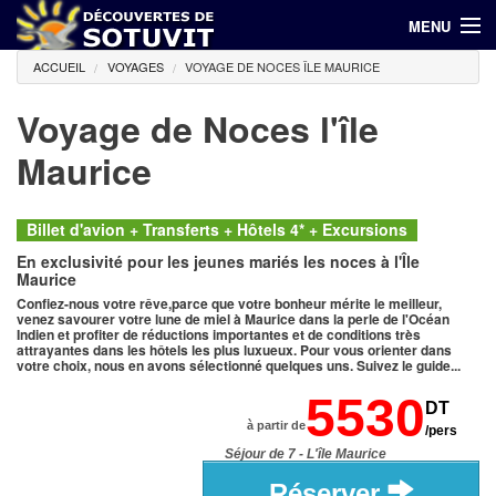
MENU
ACCUEIL
VOYAGES
VOYAGE DE NOCES ÎLE MAURICE
(00 216) 71 798 644 / 94 686 940
Voyage de Noces l'île
Accueil
Maurice
Hôtels
Voyages
Billet d'avion + Transferts + Hôtels 4* + Excursions
En exclusivité pour les jeunes mariés les noces à l'Île
Maurice
Croisières
Confiez-nous votre rêve,parce que votre bonheur mérite le meilleur,
venez savourer votre lune de miel à Maurice dans la perle de l'Océan
Promotions
Indien et profiter de réductions importantes et de conditions très
attrayantes dans les hôtels les plus luxueux. Pour vous orienter dans
votre choix, nous en avons sélectionné quelques uns. Suivez le guide...
Contact
5530
DT
à partir de
/pers
Séjour de 7 - L'île Maurice
Réserver